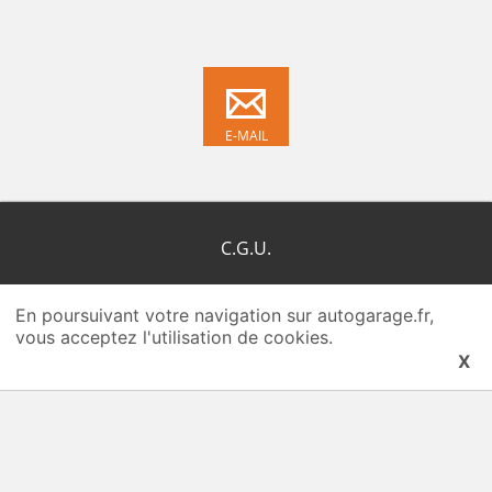
E-MAIL
C.G.U.
C.G.R.P.
En poursuivant votre navigation sur autogarage.fr,
vous acceptez l'utilisation de cookies.
Qui-sommes-nous ?
X
Plan du site
Nous contacter