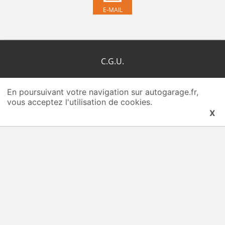
E-MAIL
C.G.U.
C.G.R.P.
En poursuivant votre navigation sur autogarage.fr,
vous acceptez l'utilisation de cookies.
Qui-sommes-nous ?
X
Plan du site
Nous contacter
COPYRIGHT 2026 © Autogarage.fr