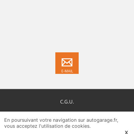
E-MAIL
C.G.U.
C.G.R.P.
En poursuivant votre navigation sur autogarage.fr,
vous acceptez l'utilisation de cookies.
Qui-sommes-nous ?
X