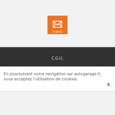
E-MAIL
C.G.U.
C.G.R.P.
En poursuivant votre navigation sur autogarage.fr,
vous acceptez l'utilisation de cookies.
Qui-sommes-nous ?
X
Plan du site
Nous contacter